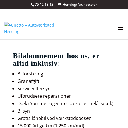
75 12 13 13
Herning@aunetto.dk
Citroen C3 #470
Bilabonnement hos os, er
altid inklusiv:
Bilforsikring
Grønafgift
Serviceeftersyn
Uforudsete reparationer
Dæk (Sommer og vinterdæk eller helårsdæk)
Bilsyn
Gratis lånebil ved værkstedsbesøg
15.000 årlige km (1.250 km/md)