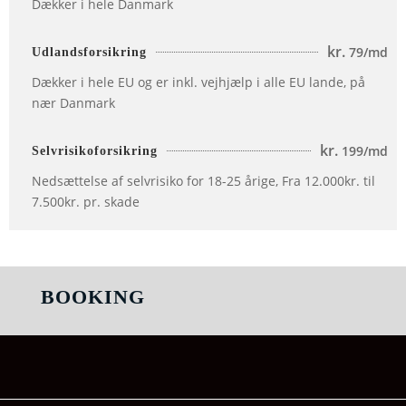
Dækker i hele Danmark
kr.
79/md
Udlandsforsikring
Dækker i hele EU og er inkl. vejhjælp i alle EU lande, på
nær Danmark
kr.
199/md
Selvrisikoforsikring
Nedsættelse af selvrisiko for 18-25 årige, Fra 12.000kr. til
7.500kr. pr. skade
BOOKING