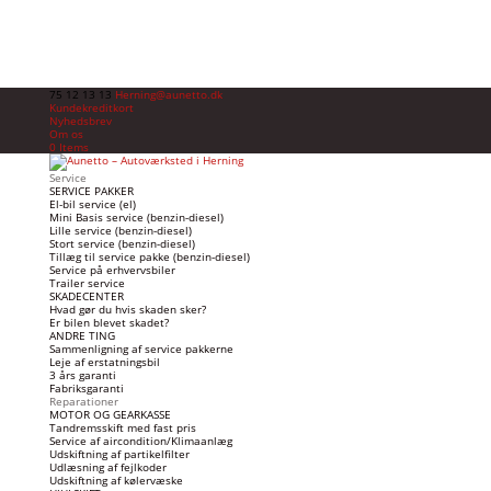
75 12 13 13
Herning@aunetto.dk
Kundekreditkort
Nyhedsbrev
Om os
0 Items
Service
SERVICE PAKKER
El-bil service (el)
Mini Basis service (benzin-diesel)
Lille service (benzin-diesel)
Stort service (benzin-diesel)
Tillæg til service pakke (benzin-diesel)
Service på erhvervsbiler
Trailer service
SKADECENTER
Hvad gør du hvis skaden sker?
Er bilen blevet skadet?
ANDRE TING
Sammenligning af service pakkerne
Leje af erstatningsbil
3 års garanti
Fabriksgaranti
Reparationer
MOTOR OG GEARKASSE
Tandremsskift med fast pris
Service af aircondition/Klimaanlæg
Udskiftning af partikelfilter
Udlæsning af fejlkoder
Udskiftning af kølervæske