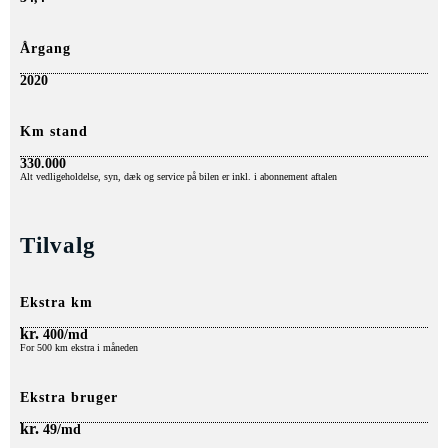
Årgang
2020
Km stand
330.000
Alt
vedligeholdelse, syn, dæk o
g service på bilen er inkl. i abonnement aftalen
Tilvalg
Ekstra km
kr.
400/md
For 500 km ekstra i måneden
Ekstra bruger
kr.
49/md