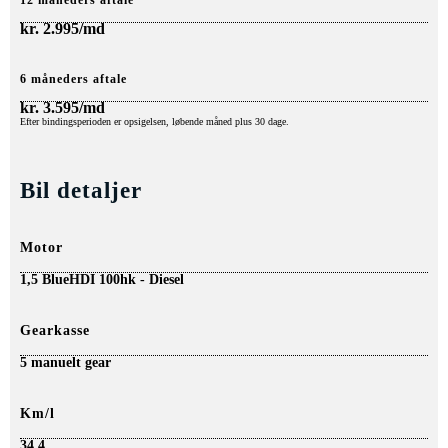
12 måneders aftale
kr.
2.995/md
6 måneders aftale
kr.
3.595/md
Efter bindingsperioden er opsigelsen, løbende måned plus 30 dage.
Bil detaljer
Motor
1,5 BlueHDI 100hk - Diesel
Gearkasse
5 manuelt gear
Km/l
34,4