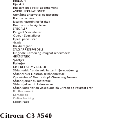
HJULSKIFT
Hjulskift
Hjulskift med Falck abonnement
ANDRE REPARATIONER
Udmåling af styretøj og justering
Bremse service
Mærkningsordning for dæk
Dinitrol rustbeskyttelse
SPECIALER
Peugeot Specialister
Citroen Specialister
Opel Specialister
Gratis
Dækberegner
SALG AF RESERVEDELE
Originale Citroen og Peugeot reservedele
GRATIS TJEK
Synstjek
Ferietjek
GØR DET SELV VIDEOER
Sådan udskifter du selv batteri i fjernbetjening
Sådan virker Elektronisk håndbremse
Opsætning af Bluetooth på Citroen og Peugeot
Sådan tjekker du motorolie
Sådan tjekker du kølervæske
Sådan udskifter du viskeblade på Citroen og Peugeot i for
Bil Abonnment
Kontakt os
Online booking
Select Page
Citroen C3 #540