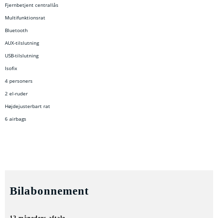
Fjernbetjent centrallås
Multifunktionsrat
Bluetooth
AUX-tilslutning
USB-tilslutning
Isofix
4 personers
2 el-ruder
Højdejusterbart rat
6 airbags
Bilabonnement