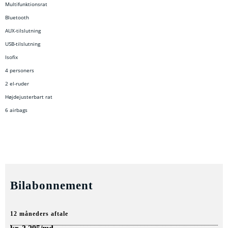
Multifunktionsrat
Bluetooth
AUX-tilslutning
USB-tilslutning
Isofix
4 personers
2 el-ruder
Højdejusterbart rat
6 airbags
Bilabonnement
12 måneders aftale