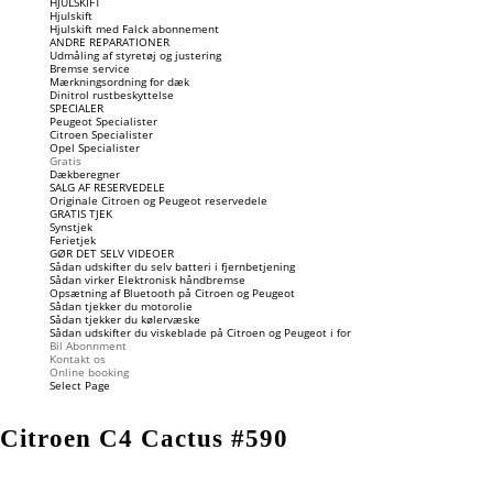
HJULSKIFT
Hjulskift
Hjulskift med Falck abonnement
ANDRE REPARATIONER
Udmåling af styretøj og justering
Bremse service
Mærkningsordning for dæk
Dinitrol rustbeskyttelse
SPECIALER
Peugeot Specialister
Citroen Specialister
Opel Specialister
Gratis
Dækberegner
SALG AF RESERVEDELE
Originale Citroen og Peugeot reservedele
GRATIS TJEK
Synstjek
Ferietjek
GØR DET SELV VIDEOER
Sådan udskifter du selv batteri i fjernbetjening
Sådan virker Elektronisk håndbremse
Opsætning af Bluetooth på Citroen og Peugeot
Sådan tjekker du motorolie
Sådan tjekker du kølervæske
Sådan udskifter du viskeblade på Citroen og Peugeot i for
Bil Abonnment
Kontakt os
Online booking
Select Page
Citroen C4 Cactus #590