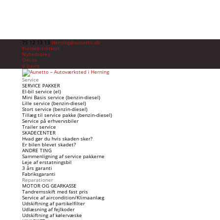
75 12 13 13
Herning@aunetto.dk
Kundekreditkort
Nyhedsbrev
Om os
0 Items
Service
SERVICE PAKKER
El-bil service (el)
Mini Basis service (benzin-diesel)
Lille service (benzin-diesel)
Stort service (benzin-diesel)
Tillæg til service pakke (benzin-diesel)
Service på erhvervsbiler
Trailer service
SKADECENTER
Hvad gør du hvis skaden sker?
Er bilen blevet skadet?
ANDRE TING
Sammenligning af service pakkerne
Leje af erstatningsbil
3 års garanti
Fabriksgaranti
Reparationer
MOTOR OG GEARKASSE
Tandremsskift med fast pris
Service af aircondition/Klimaanlæg
Udskiftning af partikelfilter
Udlæsning af fejlkoder
Udskiftning af kølervæske