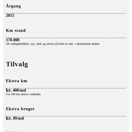
Årgang
2015
Km stand
170.000
Alt
vedligeholdelse, syn, dæk o
g service på bilen er inkl. i abonnement aftalen
Tilvalg
Ekstra km
kr.
400/md
For 500 km ekstra i måneden
Ekstra bruger
kr.
49/md