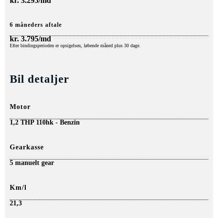
kr.
3.295/md
6 måneders aftale
kr.
3.795/md
Efter bindingsperioden er opsigelsen, løbende måned plus 30 dage.
Bil detaljer
Motor
1,2 THP 110hk - Benzin
Gearkasse
5 manuelt gear
Km/l
21,3