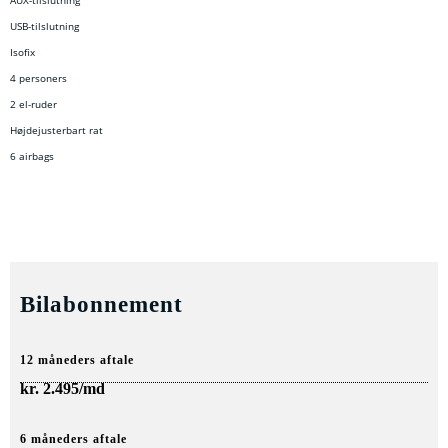
AUX-tilslutning
USB-tilslutning
Isofix
4 personers
2 el-ruder
Højdejusterbart rat
6 airbags
Bilabonnement
12 måneders aftale
kr.
2.495/md
6 måneders aftale