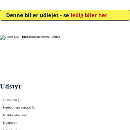
Denne bil er udlejet - se
ledig biler her
Udstyr
Klimaanlæg
Fjernbetjent centrallås
Multifunktionsrat
Bluetooth