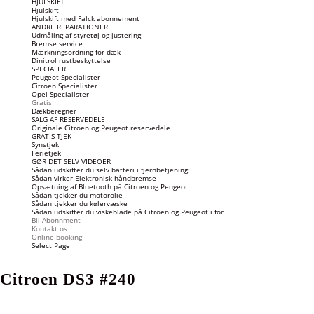
HJULSKIFT
Hjulskift
Hjulskift med Falck abonnement
ANDRE REPARATIONER
Udmåling af styretøj og justering
Bremse service
Mærkningsordning for dæk
Dinitrol rustbeskyttelse
SPECIALER
Peugeot Specialister
Citroen Specialister
Opel Specialister
Gratis
Dækberegner
SALG AF RESERVEDELE
Originale Citroen og Peugeot reservedele
GRATIS TJEK
Synstjek
Ferietjek
GØR DET SELV VIDEOER
Sådan udskifter du selv batteri i fjernbetjening
Sådan virker Elektronisk håndbremse
Opsætning af Bluetooth på Citroen og Peugeot
Sådan tjekker du motorolie
Sådan tjekker du kølervæske
Sådan udskifter du viskeblade på Citroen og Peugeot i for
Bil Abonnment
Kontakt os
Online booking
Select Page
Citroen DS3 #240