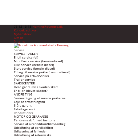
75 12 13 13
Herning@aunetto.dk
Kundekreditkort
Nyhedsbrev
Om os
0 Items
Service
SERVICE PAKKER
El-bil service (el)
Mini Basis service (benzin-diesel)
Lille service (benzin-diesel)
Stort service (benzin-diesel)
Tillæg til service pakke (benzin-diesel)
Service på erhvervsbiler
Trailer service
SKADECENTER
Hvad gør du hvis skaden sker?
Er bilen blevet skadet?
ANDRE TING
Sammenligning af service pakkerne
Leje af erstatningsbil
3 års garanti
Fabriksgaranti
Reparationer
MOTOR OG GEARKASSE
Tandremsskift med fast pris
Service af aircondition/Klimaanlæg
Udskiftning af partikelfilter
Udlæsning af fejlkoder
Udskiftning af kølervæske