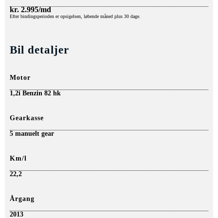
kr.
2.995/md
Efter bindingsperioden er opsigelsen, løbende måned plus 30 dage.
Bil detaljer
Motor
1,2i Benzin 82 hk
Gearkasse
5 manuelt gear
Km/l
22,2
Årgang
2013