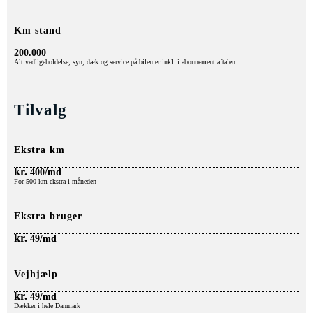
Km stand
200.000
Alt
vedligeholdelse, syn, dæk o
g service på bilen er inkl. i abonnement aftalen
Tilvalg
Ekstra km
kr.
400/md
For 500 km ekstra i måneden
Ekstra bruger
kr.
49/md
Vejhjælp
kr.
49/md
Dækker i hele Danmark