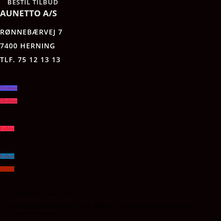
BESTIL TILBUD
AUNETTO A/S
RØNNEBÆRVEJ 7
7400 HERNING
TLF. 75 12 13 13
Follow
Follow
Follow
Follow
Follow
© 2010–2026 Aunetto A/S.
Alle rettigheder forbeholdes · CVR: 32880037 · Privatlivspolitik · Cookiepolitik ·
Handelsbetingelser