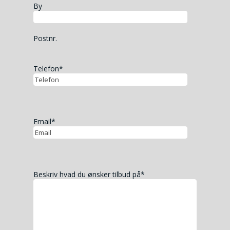
By
Postnr.
Telefon
*
Email
*
Beskriv hvad du ønsker tilbud på
*