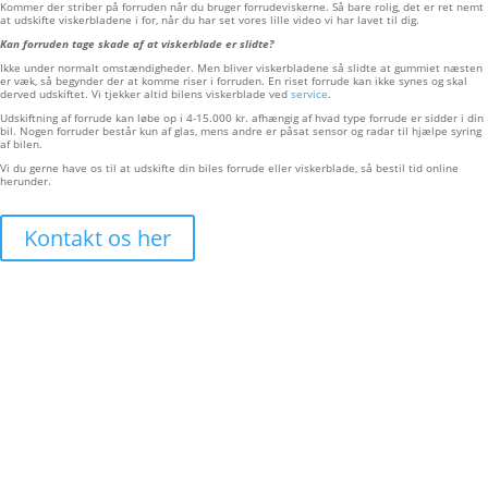
Kommer der striber på forruden når du bruger forrudeviskerne. Så bare rolig, det er ret nemt
at udskifte viskerbladene i for, når du har set vores lille video vi har lavet til dig.
Kan forruden tage skade af at viskerblade er slidte?
Ikke under normalt omstændigheder. Men bliver viskerbladene så slidte at gummiet næsten
er væk, så begynder der at komme riser i forruden. En riset forrude kan ikke synes og skal
derved udskiftet. Vi tjekker altid bilens viskerblade ved
service
.
Udskiftning af forrude kan løbe op i 4-15.000 kr. afhængig af hvad type forrude er sidder i din
bil. Nogen forruder består kun af glas, mens andre er påsat sensor og radar til hjælpe syring
af bilen.
Vi du gerne have os til at udskifte din biles forrude eller viskerblade, så bestil tid online
herunder.
Kontakt os her