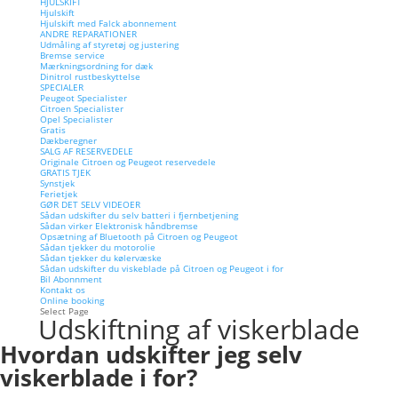
HJULSKIFT
Hjulskift
Hjulskift med Falck abonnement
ANDRE REPARATIONER
Udmåling af styretøj og justering
Bremse service
Mærkningsordning for dæk
Dinitrol rustbeskyttelse
SPECIALER
Peugeot Specialister
Citroen Specialister
Opel Specialister
Gratis
Dækberegner
SALG AF RESERVEDELE
Originale Citroen og Peugeot reservedele
GRATIS TJEK
Synstjek
Ferietjek
GØR DET SELV VIDEOER
Sådan udskifter du selv batteri i fjernbetjening
Sådan virker Elektronisk håndbremse
Opsætning af Bluetooth på Citroen og Peugeot
Sådan tjekker du motorolie
Sådan tjekker du kølervæske
Sådan udskifter du viskeblade på Citroen og Peugeot i for
Bil Abonnment
Kontakt os
Online booking
Select Page
Udskiftning af viskerblade
Hvordan udskifter jeg selv
viskerblade i for?