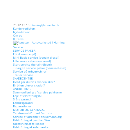
75 12 13 13
Herning@aunetto.dk
Kundekreditkort
Nyhedsbrev
Om os
0 Items
Service
SERVICE PAKKER
El-bil service (el)
Mini Basis service (benzin-diesel)
Lille service (benzin-diesel)
Stort service (benzin-diesel)
Tillæg til service pakke (benzin-diesel)
Service på erhvervsbiler
Trailer service
SKADECENTER
Hvad gør du hvis skaden sker?
Er bilen blevet skadet?
ANDRE TING
Sammenligning af service pakkerne
Leje af erstatningsbil
3 års garanti
Fabriksgaranti
Reparationer
MOTOR OG GEARKASSE
Tandremsskift med fast pris
Service af aircondition/Klimaanlæg
Udskiftning af partikelfilter
Udlæsning af fejlkoder
Udskiftning af kølervæske