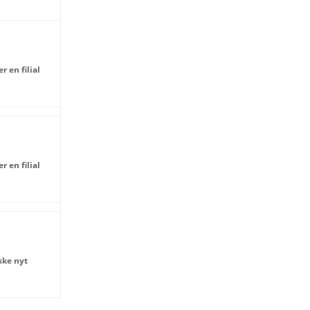
r en filial
r en filial
ske nyt