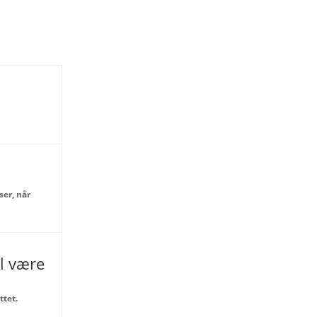
ser, når
il være
ttet.