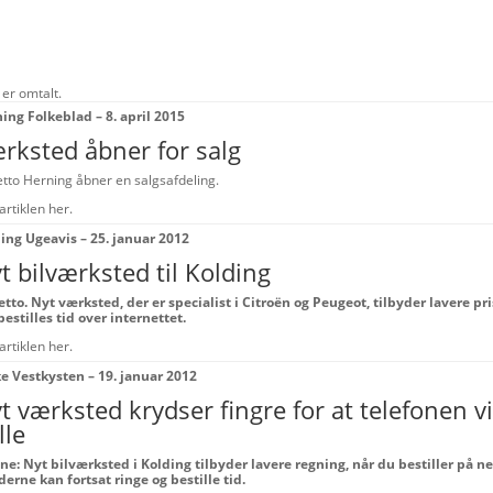
 er omtalt.
ing Folkeblad – 8. april 2015
rksted åbner for salg
tto Herning åbner en salgsafdeling.
artiklen her.
ing Ugeavis – 25. januar 2012
t bilværksted til Kolding
etto.
Nyt værksted, der er specialist i Citroën og Peugeot, tilbyder lavere pri
bestilles tid over internettet.
artiklen her.
ke Vestkysten – 19. januar 2012
t værksted krydser fingre for at telefonen v
lle
ne:
Nyt bilværksted i Kolding tilbyder lavere regning, når du bestiller på ne
erne kan fortsat ringe og bestille tid.