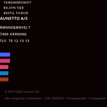
TANDREMSSKIFT
BILSYN TJEK
BESTIL TILBUD
AUNETTO A/S
RØNNEBÆRVEJ 7
7400 HERNING
TLF. 75 12 13 13
Follow
Follow
Follow
Follow
Follow
© 2010–2026 Aunetto A/S.
Alle rettigheder forbeholdes · CVR: 32880037 · Privatlivspolitik · Cookiepolitik