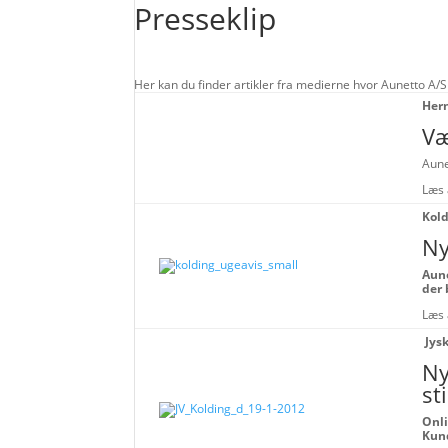
Presseklip
Her kan du finder artikler fra medierne hvor Aunetto A/S
Hern
Væ
Aune
Læs 
Kold
Ny
Aun
der 
Læs 
Jys
Ny
sti
Onli
Kund