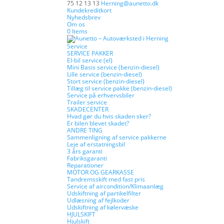
75 12 13 13
Herning@aunetto.dk
Kundekreditkort
Nyhedsbrev
Om os
0 Items
Service
SERVICE PAKKER
El-bil service (el)
Mini Basis service (benzin-diesel)
Lille service (benzin-diesel)
Stort service (benzin-diesel)
Tillæg til service pakke (benzin-diesel)
Service på erhvervsbiler
Trailer service
SKADECENTER
Hvad gør du hvis skaden sker?
Er bilen blevet skadet?
ANDRE TING
Sammenligning af service pakkerne
Leje af erstatningsbil
3 års garanti
Fabriksgaranti
Reparationer
MOTOR OG GEARKASSE
Tandremsskift med fast pris
Service af aircondition/Klimaanlæg
Udskiftning af partikelfilter
Udlæsning af fejlkoder
Udskiftning af kølervæske
HJULSKIFT
Hjulskift