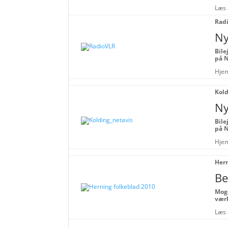
Læs 
Radi
Ny
Bile
på N
Hjem
Kold
Ny
Bile
på N
Hjem
Hern
Be
Moge
vær
Læs 