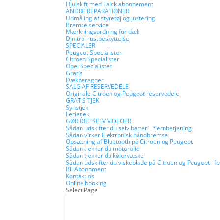
Hjulskift med Falck abonnement
ANDRE REPARATIONER
Udmåling af styretøj og justering
Bremse service
Mærkningsordning for dæk
Dinitrol rustbeskyttelse
SPECIALER
Peugeot Specialister
Citroen Specialister
Opel Specialister
Gratis
Dækberegner
SALG AF RESERVEDELE
Originale Citroen og Peugeot reservedele
GRATIS TJEK
Synstjek
Ferietjek
GØR DET SELV VIDEOER
Sådan udskifter du selv batteri i fjernbetjening
Sådan virker Elektronisk håndbremse
Opsætning af Bluetooth på Citroen og Peugeot
Sådan tjekker du motorolie
Sådan tjekker du kølervæske
Sådan udskifter du viskeblade på Citroen og Peugeot i fo
Bil Abonnment
Kontakt os
Online booking
Select Page