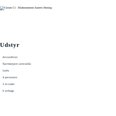
Udstyr
Aircondition
Fjernbetjent centrallås
Isofix
4 personers
2 el-ruder
6 airbags