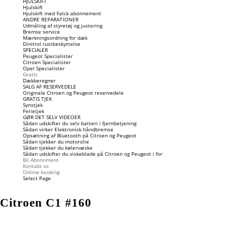
HJULSKIFT
Hjulskift
Hjulskift med Falck abonnement
ANDRE REPARATIONER
Udmåling af styretøj og justering
Bremse service
Mærkningsordning for dæk
Dinitrol rustbeskyttelse
SPECIALER
Peugeot Specialister
Citroen Specialister
Opel Specialister
Gratis
Dækberegner
SALG AF RESERVEDELE
Originale Citroen og Peugeot reservedele
GRATIS TJEK
Synstjek
Ferietjek
GØR DET SELV VIDEOER
Sådan udskifter du selv batteri i fjernbetjening
Sådan virker Elektronisk håndbremse
Opsætning af Bluetooth på Citroen og Peugeot
Sådan tjekker du motorolie
Sådan tjekker du kølervæske
Sådan udskifter du viskeblade på Citroen og Peugeot i for
Bil Abonnment
Kontakt os
Online booking
Select Page
Citroen C1 #160