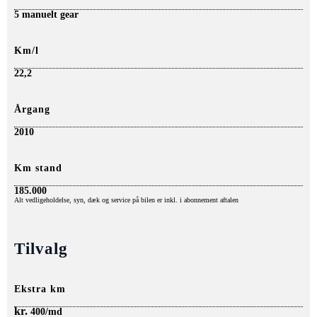
5 manuelt gear
Km/l
22,2
Årgang
2010
Km stand
185.000
Alt
vedligeholdelse, syn, dæk o
g service på bilen er inkl. i abonnement aftalen
Tilvalg
Ekstra km
kr.
400/md