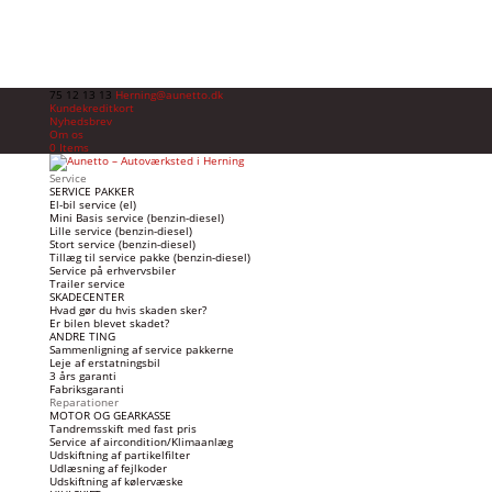
75 12 13 13
Herning@aunetto.dk
Kundekreditkort
Nyhedsbrev
Om os
0 Items
Service
SERVICE PAKKER
El-bil service (el)
Mini Basis service (benzin-diesel)
Lille service (benzin-diesel)
Stort service (benzin-diesel)
Tillæg til service pakke (benzin-diesel)
Service på erhvervsbiler
Trailer service
SKADECENTER
Hvad gør du hvis skaden sker?
Er bilen blevet skadet?
ANDRE TING
Sammenligning af service pakkerne
Leje af erstatningsbil
3 års garanti
Fabriksgaranti
Reparationer
MOTOR OG GEARKASSE
Tandremsskift med fast pris
Service af aircondition/Klimaanlæg
Udskiftning af partikelfilter
Udlæsning af fejlkoder
Udskiftning af kølervæske