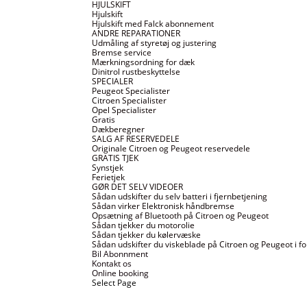
HJULSKIFT
Hjulskift
Hjulskift med Falck abonnement
ANDRE REPARATIONER
Udmåling af styretøj og justering
Bremse service
Mærkningsordning for dæk
Dinitrol rustbeskyttelse
SPECIALER
Peugeot Specialister
Citroen Specialister
Opel Specialister
Gratis
Dækberegner
SALG AF RESERVEDELE
Originale Citroen og Peugeot reservedele
GRATIS TJEK
Synstjek
Ferietjek
GØR DET SELV VIDEOER
Sådan udskifter du selv batteri i fjernbetjening
Sådan virker Elektronisk håndbremse
Opsætning af Bluetooth på Citroen og Peugeot
Sådan tjekker du motorolie
Sådan tjekker du kølervæske
Sådan udskifter du viskeblade på Citroen og Peugeot i fo
Bil Abonnment
Kontakt os
Online booking
Select Page