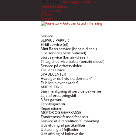
75 12 13 13
Herning@aunetto.dk
Kundekreditkort
Nyhedsbrev
Om os
0 Items
Service
SERVICE PAKKER
El-bil service (el)
Mini Basis service (benzin-diesel)
Lille service (benzin-diesel)
Stort service (benzin-diesel)
Tillæg til service pakke (benzin-diesel)
Service på erhvervsbiler
Trailer service
SKADECENTER
Hvad gør du hvis skaden sker?
Er bilen blevet skadet?
ANDRE TING
Sammenligning af service pakkerne
Leje af erstatningsbil
3 års garanti
Fabriksgaranti
Reparationer
MOTOR OG GEARKASSE
Tandremsskift med fast pris
Service af aircondition/Klimaanlæg
Udskiftning af partikelfilter
Udlæsning af fejlkoder
Udskiftning af kølervæske