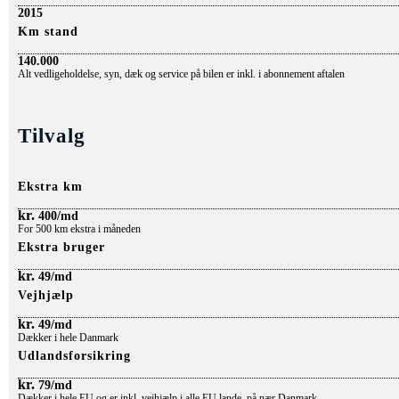
2015
Km stand
140.000
Alt
vedligeholdelse, syn, dæk o
g service på bilen er inkl. i abonnement aftalen
Tilvalg
Ekstra km
kr.
400/md
For 500 km ekstra i måneden
Ekstra bruger
kr.
49/md
Vejhjælp
kr.
49/md
Dækker i hele Danmark
Udlandsforsikring
kr.
79/md
Dækker i hele EU og er inkl. vejhjælp i alle EU lande, på nær Danmark