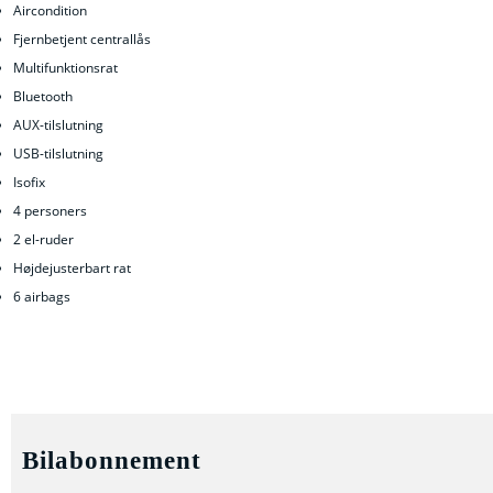
Aircondition
Fjernbetjent centrallås
Multifunktionsrat
Bluetooth
AUX-tilslutning
USB-tilslutning
Isofix
4 personers
2 el-ruder
Højdejusterbart rat
6 airbags
Bilabonnement