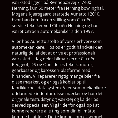
værksted ligger på Rønnebærvej 7, 7400
Herning, kun 50 meter fra Herning bowlinghal.
Mogens Kjærsgaard startede Aunetto i 2010,
hvor han kom fra en stilling som Citroën
service tekniker ved Citroën Herning og har
været Citroën automekaniker siden 1997.
Vi er hos Aunetto stolte af vores erhverv som
automekanikere. Hos os er godt håndværk en
naturlig del af det at drive et professionelt
værksted. I dag deler bilmærkerne Citroën,
Peugeot, DS og Opel deres teknik, motor,
gearkasser og karosseri-platforme med
hinanden. Vi reparerer rigtig mange biler fra
disse mærker, og er også koblet op til
fabrikkernes datasystem. Vi er som mekanikere
uddannede indenfor disse mærker og har det
originale testudstyr og værktøj og kalder os
derved specialiser. Vi går derfor også op i at
kunne reparere alle ting som din bil måtte
komme til at fejle. Dette kunne som eksempel