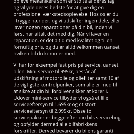
opleve mekanikere som er stolte af deres fag
og vil yde deres bedste for at give dig en
professionel værkstedsoplevelse. Hos os er du
i trygge hænder, og vi udskifter ingen dele, eller
laver nogen reparationer på din bil, inden vi
først har aftalt det med dig. Når vi laver en
reparation, er det altid med kvalitet og til en
fornuftig pris, og du er altid velkommen uanset
hvilken bil du kommer med.
Vi har for eksempel fast pris på service, uanset
bilen. Mini-service til 995kr, består af
udskiftning af motorolie og oliefilter samt 10 af
de vigtigste kontrolpunker, som alle er med til
at sikre at din bil forbliver sikker at kører i.
Udover mini-service tilbyder vi også et lille
serviceeftersyn til 1.695kr og et stort
serviceeftersyn til 2.995kr. Disse to
servicepakker er begge efter din bils servicebog
og opfylder dermed alle bilfabrikkens
forskrifter. Derved bevarer du bilens garanti