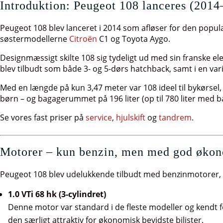
Introduktion: Peugeot 108 lanceres (201
Peugeot 108 blev lanceret i 2014 som afløser for den popu
søstermodellerne
Citroën
C1 og Toyota Aygo.
Designmæssigt skilte 108 sig tydeligt ud med sin franske ele
blev tilbudt som både 3- og 5-dørs hatchback, samt i en var
Med en længde på kun 3,47 meter var 108 ideel til bykørsel,
børn – og bagagerummet på 196 liter (op til 780 liter med b
Se vores fast priser på
service
,
hjulskift
og
tandrem
.
Motorer – kun benzin, men med god øko
Peugeot 108 blev udelukkende tilbudt med benzinmotorer, h
1.0 VTi 68 hk (3-cylindret)
Denne motor var standard i de fleste modeller og kendt f
den særligt attraktiv for økonomisk bevidste bilister.