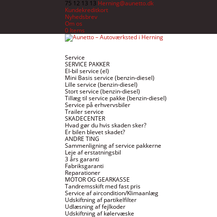
75 12 13 13
Herning@aunetto.dk
Kundekreditkort
Nyhedsbrev
Om os
0 Items
Service
SERVICE PAKKER
El-bil service (el)
Mini Basis service (benzin-diesel)
Lille service (benzin-diesel)
Stort service (benzin-diesel)
Tillæg til service pakke (benzin-diesel)
Service på erhvervsbiler
Trailer service
SKADECENTER
Hvad gør du hvis skaden sker?
Er bilen blevet skadet?
ANDRE TING
Sammenligning af service pakkerne
Leje af erstatningsbil
3 års garanti
Fabriksgaranti
Reparationer
MOTOR OG GEARKASSE
Tandremsskift med fast pris
Service af aircondition/Klimaanlæg
Udskiftning af partikelfilter
Udlæsning af fejlkoder
Udskiftning af kølervæske