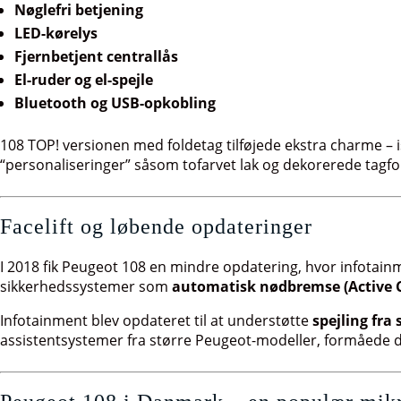
Nøglefri betjening
LED-kørelys
Fjernbetjent centrallås
El-ruder og el-spejle
Bluetooth og USB-opkobling
108 TOP! versionen med foldetag tilføjede ekstra charme –
“personaliseringer” såsom tofarvet lak og dekorerede tagfol
Facelift og løbende opdateringer
I 2018 fik Peugeot 108 en mindre opdatering, hvor infotainm
sikkerhedssystemer som
automatisk nødbremse (Active C
Infotainment blev opdateret til at understøtte
spejling fr
assistentsystemer fra større Peugeot-modeller, formåede d