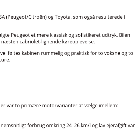
SA (Peugeot/Citroën) og Toyota, som også resulterede i
lgte Peugeot et mere klassisk og sofistikeret udtryk. Bilen
en næsten cabriolet-lignende køreoplevelse.
vel føltes kabinen rummelig og praktisk for to voksne og to
ture.
Der var to primære motorvarianter at vælge imellem:
nemsnitligt forbrug omkring 24–26 km/l og lav ejerafgift var