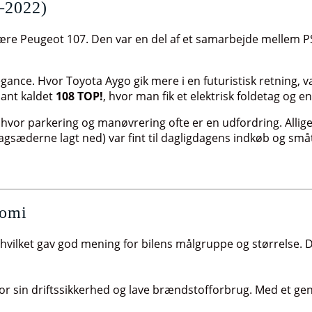
4–2022)
lære Peugeot 107. Den var en del af et samarbejde mellem P
gance. Hvor Toyota Aygo gik mere i en futuristisk retning, va
iant kaldet
108 TOP!
, hvor man fik et elektrisk foldetag og 
 hvor parkering og manøvrering ofte er en udfordring. Allige
agsæderne lagt ned) var fint til dagligdagens indkøb og små
nomi
vilket gav god mening for bilens målgruppe og størrelse. 
or sin driftssikkerhed og lave brændstofforbrug. Med et gen