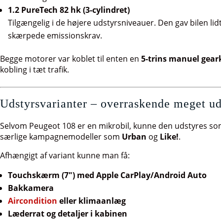
1.2 PureTech 82 hk (3-cylindret)
Tilgængelig i de højere udstyrsniveauer. Den gav bilen l
skærpede emissionskrav.
Begge motorer var koblet til enten en
5-trins manuel gear
kobling i tæt trafik.
Udstyrsvarianter – overraskende meget udst
Selvom Peugeot 108 er en mikrobil, kunne den udstyres som e
særlige kampagnemodeller som
Urban
og
Like!
.
Afhængigt af variant kunne man få:
Touchskærm (7") med Apple CarPlay/Android Auto
Bakkamera
Aircondition
eller klimaanlæg
Læderrat og detaljer i kabinen