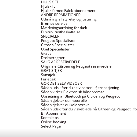
HJULSKIFT
Hjulskift
Hjulskift med Falck abonnement
ANDRE REPARATIONER
Udmåling af styretøj og justering
Bremse service
Mærkningsordning for dæk
Dinitrol rustbeskyttelse
SPECIALER
Peugeot Specialister
Citroen Specialister
Opel Specialister
Gratis
Dækberegner
SALG AF RESERVEDELE
Originale Citroen og Peugeot reservedele
GRATIS TJEK
Synstjek
Ferietjek
GØR DET SELV VIDEOER
Sådan udskifter du selv batteri i fjernbetjening
Sådan virker Elektronisk håndbremse
Opsætning af Bluetooth på Citroen og Peugeot
Sådan tjekker du motorolie
Sådan tjekker du kølervæske
Sådan udskifter du viskeblade på Citroen og Peugeot i fo
Bil Abonnment
Kontakt os
Online booking
Select Page