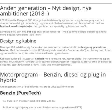
Anden generation – Nyt design, nye
ambitioner (2018–)
I 2018 vendte Peugeot 508 tilbage i en fuldstændig ny version – og denne gang med en
dramatisk ændring i både design og koncept. Sedan-karrosseriet blev udskiftet med en
fastback med coupé-linjer
, der gav bilen en sportslig og luksuriøs profil.
Samtidig blev den nye
508 SW
stationcar lanceret – med samme skarpe design og endnu
mere bagagerumsplads (530 liter).
Design og kabine
Den nye 508 adskiller sig fra konkurrenterne ved at satse hårdt på
design og premium-
følelse
. Med de karakteristiske LED-kørelys (de såkaldte “sabeltænder”), en lav og bred front
og rammeløse døre, fremstår bilen eksklusiv og moderne.
Kabinen byder på Peugeots
i-Cockpit
med kompakt rat, hævet digital instrumentering og en
central touchskærm flankeret af elegante pianotangenter (toggles). Materialerne er bløde og
elegante, og støjniveauet er lavt – selv ved motorvejskørsel.
Motorprogram – Benzin, diesel og plug-in
hybrid
Anden generation af 508 tilbyder et bredt udvalg af drivlinjer:
Benzin (PureTech)
1.6 PureTech motorer med 180 eller 225 hk
Raffineret og støjsvag motor med 8-trins automatgearkasse (EAT8)