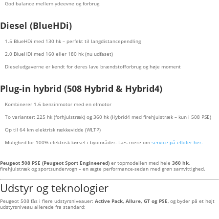
God balance mellem ydeevne og forbrug
Diesel (BlueHDi)
1.5 BlueHDi med 130 hk – perfekt til langdistancependling
2.0 BlueHDi med 160 eller 180 hk (nu udfaset)
Dieseludgaverne er kendt for deres lave brændstofforbrug og høje moment
Plug-in hybrid (508 Hybrid & Hybrid4)
Kombinerer 1.6 benzinmotor med en elmotor
To varianter: 225 hk (forhjulstræk) og 360 hk (Hybrid4 med firehjulstræk – kun i 508 PSE)
Op til 64 km elektrisk rækkevidde (WLTP)
Mulighed for 100% elektrisk kørsel i byområder. Læs mere om
service på elbiler her.
Peugeot 508 PSE (Peugeot Sport Engineered)
er topmodellen med hele
360 hk
,
firehjulstræk og sportsundervogn – en ægte performance-sedan med grøn samvittighed.
Udstyr og teknologier
Peugeot 508 fås i flere udstyrsniveauer:
Active Pack, Allure, GT og PSE
, og byder på et højt
udstyrsniveau allerede fra standard: