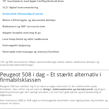
10" touchskærm med Apple CarPlay/Android Auto
12,3” digital instrumentering
Automatisk klimaanlæg (2-zonet)
Matrix LED-forlygter og dynamiske blinklys
Bakkamera og 360° surround view
Adaptiv fartpilot med stop & go
Lane Keep Assist og aktiv nødbremse
Fuld nøglefri betjening
Førersæde med massage og memory-funktion
I GT og PSE-versionerne tilføjes sportsundervogn, bedre sæder, eksklusive detaljer og
avancerede køreindstillinger.
Peugeot 508 i dag – Et stærkt alternativ i
firmabilsklassen
Peugeot 508 har udviklet sig til at være et ægte alternativ til de traditionelle tyske
firmabiler. Den skiller sig ud med sit
design, kabineoplevelse og køredynamik
, og plug-in
hybrid-versionen gør den særligt attraktiv i en tid, hvor grøn kørsel og lav beskatning er
afgørende.
Som stationcar (SW) er 508 også en fremragende familiebil, med rigelig plads, høj komfort og
masser af udstyr.