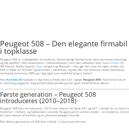
Peugeot 508 – Den elegante firmabil
i topklasse
Peugeot 508 er indbegrebet af moderne, fransk design kombineret med avanceret teknologi
og høj komfort. Den konkurrerer i mellemklassen, hvor den udfordrer biler som
Citroen
C5,
VW Passat, Skoda Superb,
Opel
Insignia og Mazda6 – men gør det med sin egen unikke stil.
508 er både en firmabil og familiebil i særklasse, og den fås som klassisk sedan (fastback),
rummelig stationcar (SW) og i dag også som kraftfuld plug-in hybrid.
Hos
Aunetto.dk
hjælper vi dig med at finde den helt rigtige
Peugeot 508
, hvad enten du er
til sportslig elegance, lang komfortabel pendling eller grøn, elektrificeret kørsel.
Første generation – Peugeot 508
introduceres (2010–2018)
Peugeot 508 blev introduceret i 2010 som afløser for både 407 og 607. I stedet for at have to
modeller i mellem- og højklassen, satsede Peugeot på én samlet model – en moderne, stilren
bil med masser af komfort og et premium-præget interiør.
Den første generation af 508 blev tilbudt i to karrosseriformer: