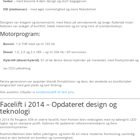
Sedan
– med klassisk 4-dørs design og stort bagagerum
SW (stationcar)
– med øget rummelighed og mere fleksibilitet
Designet var elegant og konservativt, med fokus på aerodynamik og lange, flydende linjer.
Kabinen var præget af komfort, blødt materiale og en lang liste af standardudstyr.
Motorprogram:
Benzin
: 1.6 THP med op til 165 hk
Diesel
: 1.6, 2.0 og 2.2 HDi – op til 204 hk i GT-versionen
Hybrid4 (diesel-hybrid)
: En af de første diesel-hybrider på markedet, med firehjulstræk og
lav CO2-udledning
Første generation var populær blandt firmabilister og dem, der ønskede en komfortabel
langtursbil med god plads og lavt forbrug.
Hos aunetto, tilbyder vi
tandremsskift til fast pris
.
Facelift i 2014 – Opdateret design og
teknologi
I 2014 fik Peugeot 508 et større facelift, hvor fronten blev redesignet med ny kølergrill, LED-
lygter og en skarpere profil. Kabinen fik opdateret infotainmentskærm og flere
assistentsystemer.
Kvalitetsfølelsen blev løftet yderligere, og bilen fik en mere moderne fremtoning, samtidig
med at den beholdt sin komfort og rummelighed.