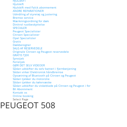
HJULSKIFT
Hjulskift
Hjulskift med Falck abonnement
ANDRE REPARATIONER
Udmåling af styretøj og justering
Bremse service
Mærkningsordning for dæk
Dinitrol rustbeskyttelse
SPECIALER
Peugeot Specialister
Citroen Specialister
Opel Specialister
Gratis
Dækberegner
SALG AF RESERVEDELE
Originale Citroen og Peugeot reservedele
GRATIS TJEK
Synstjek
Ferietjek
GØR DET SELV VIDEOER
Sådan udskifter du selv batteri i fjernbetjening
Sådan virker Elektronisk håndbremse
Opsætning af Bluetooth på Citroen og Peugeot
Sådan tjekker du motorolie
Sådan tjekker du kølervæske
Sådan udskifter du viskeblade på Citroen og Peugeot i for
Bil Abonnment
Kontakt os
Online booking
Select Page
PEUGEOT 508