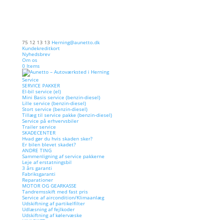
75 12 13 13
Herning@aunetto.dk
Kundekreditkort
Nyhedsbrev
Om os
0 Items
Service
SERVICE PAKKER
El-bil service (el)
Mini Basis service (benzin-diesel)
Lille service (benzin-diesel)
Stort service (benzin-diesel)
Tillæg til service pakke (benzin-diesel)
Service på erhvervsbiler
Trailer service
SKADECENTER
Hvad gør du hvis skaden sker?
Er bilen blevet skadet?
ANDRE TING
Sammenligning af service pakkerne
Leje af erstatningsbil
3 års garanti
Fabriksgaranti
Reparationer
MOTOR OG GEARKASSE
Tandremsskift med fast pris
Service af aircondition/Klimaanlæg
Udskiftning af partikelfilter
Udlæsning af fejlkoder
Udskiftning af kølervæske